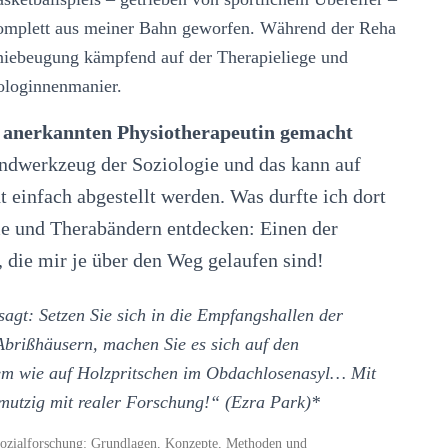
omplett aus meiner Bahn geworfen. Während der Reha
Kniebeugung kämpfend auf der Therapieliege und
ologinnenmanier.
h anerkannten Physiotherapeutin gemacht
dwerkzeug der Soziologie und das kann auf
 einfach abgestellt werden. Was durfte ich dort
 und Therabändern entdecken: Einen der
 die mir je über den Weg gelaufen sind!
gt: Setzen Sie sich in die Empfangshallen der
Abrißhäusern, machen Sie es sich auf den
uem wie auf Holzpritschen im Obdachlosenasyl… Mit
mutzig mit realer Forschung!“ (Ezra Park)*
 Sozialforschung: Grundlagen, Konzepte, Methoden und