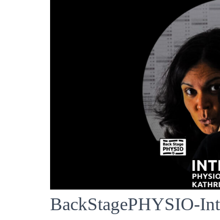
BackStagePHYSIO-Inte