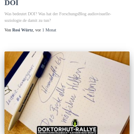
DOI
Was bedeutet DOI? Was hat der ForschungsBlog audiovisuelle-
soziologie.de damit zu tun?
Von
Rosi Würtz
, vor
1 Monat