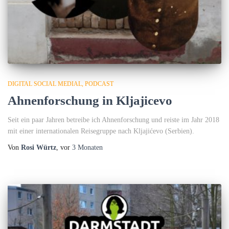
DIGITAL SOCIAL MEDIAL
PODCAST
Ahnenforschung in Kljajicevo
Seit ein paar Jahren betreibe ich Ahnenforschung und reiste im Jahr 2018
mit einer internationalen Reisegruppe nach Kljajićevo (Serbien).
Von
Rosi Würtz
, vor
3 Monaten