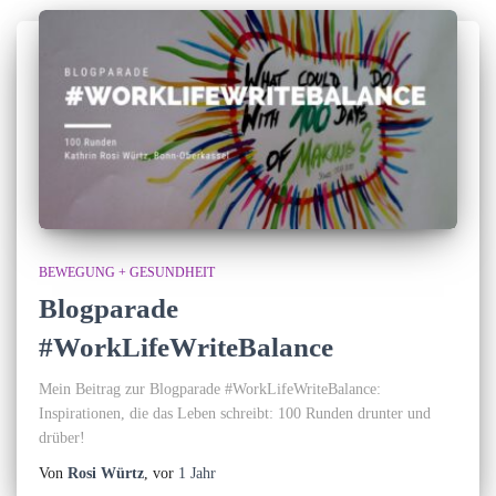
t
u
m
d
BEWEGUNG + GESUNDHEIT
Blogparade
#WorkLifeWriteBalance
Mein Beitrag zur Blogparade #WorkLifeWriteBalance:
Inspirationen, die das Leben schreibt: 100 Runden drunter und
drüber!
Von
Rosi Würtz
, vor
1 Jahr