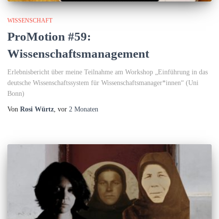
WISSENSCHAFT
ProMotion #59:
Wissenschaftsmanagement
Erlebnisbericht über meine Teilnahme am Workshop „Einführung in das
deutsche Wissenschaftssystem für Wissenschaftsmanager*innen“ (Uni
Bonn)
Von
Rosi Würtz
, vor
2 Monaten