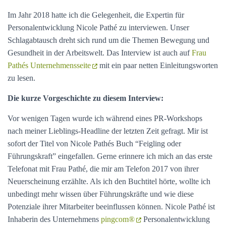
Im Jahr 2018 hatte ich die Gelegenheit, die Expertin für
t
u
m
Personalentwicklung Nicole Pathé zu interviewen. Unser
Schlagabtausch dreht sich rund um die Themen Bewegung und
d
Gesundheit in der Arbeitswelt. Das Interview ist auch auf
Frau
Pathés Unternehmensseite
mit ein paar netten Einleitungsworten
zu lesen.
Die kurze Vorgeschichte zu diesem Interview:
Vor wenigen Tagen wurde ich während eines PR-Workshops
nach meiner Lieblings-Headline der letzten Zeit gefragt. Mir ist
sofort der Titel von Nicole Pathés Buch “Feigling oder
Führungskraft” eingefallen. Gerne erinnere ich mich an das erste
Telefonat mit Frau Pathé, die mir am Telefon 2017 von ihrer
Neuerscheinung erzählte. Als ich den Buchtitel hörte, wollte ich
unbedingt mehr wissen über Führungskräfte und wie diese
Potenziale ihrer Mitarbeiter beeinflussen können. Nicole Pathé ist
Inhaberin des Unternehmens
pingcom®
Personalentwicklung