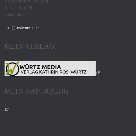
Kathrin Rosi Würtz, M.A.
Kasseler Ley 10
53227 Bonn
post@rosiwuertz.de
MEIN VERLAG
MEIN NATURBLOG