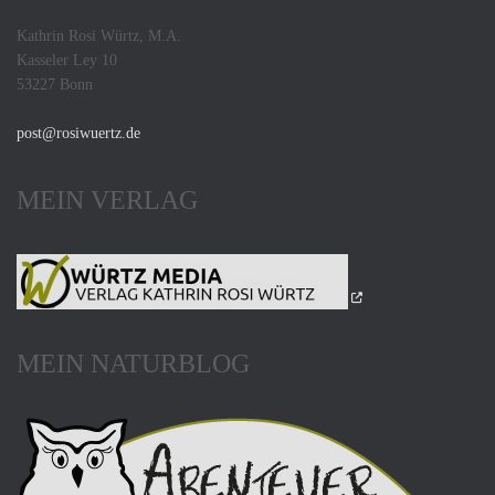
Kathrin Rosi Würtz, M.A.
Kasseler Ley 10
53227 Bonn
post@rosiwuertz.de
MEIN VERLAG
MEIN NATURBLOG