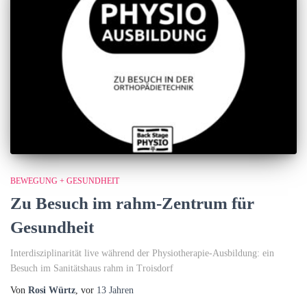
BEWEGUNG + GESUNDHEIT
Zu Besuch im rahm-Zentrum für
Gesundheit
Interdisziplinarität live während der Physiotherapie-Ausbildung: ein
Besuch im Sanitätshaus rahm in Troisdorf
Von
Rosi Würtz
, vor
13 Jahren