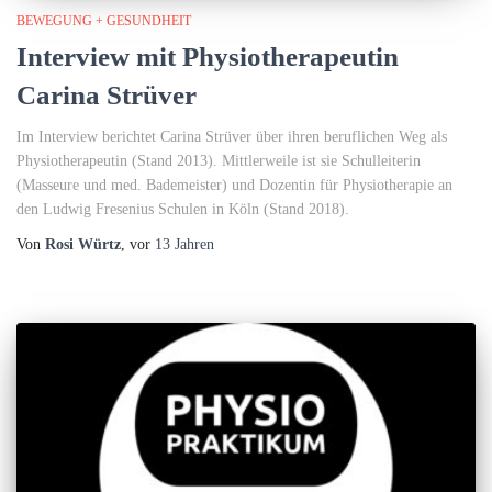
BEWEGUNG + GESUNDHEIT
Interview mit Physiotherapeutin
Carina Strüver
Im Interview berichtet Carina Strüver über ihren beruflichen Weg als
Physiotherapeutin (Stand 2013). Mittlerweile ist sie Schulleiterin
(Masseure und med. Bademeister) und Dozentin für Physiotherapie an
den Ludwig Fresenius Schulen in Köln (Stand 2018).
Von
Rosi Würtz
, vor
13 Jahren