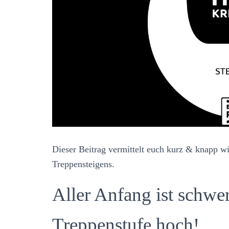
t
u
m
d
Dieser Beitrag vermittelt euch kurz & knapp wi
Treppensteigens.
Aller Anfang ist schwe
Treppenstufe hoch!