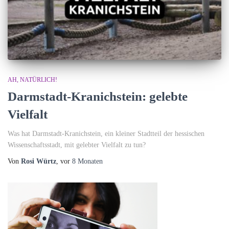
t
u
m
d
AH, NATÜRLICH!
Darmstadt-Kranichstein: gelebte
Vielfalt
Was hat Darmstadt-Kranichstein, ein kleiner Stadtteil der hessischen
Wissenschaftsstadt, mit gelebter Vielfalt zu tun?
Von
Rosi Würtz
, vor
8 Monaten