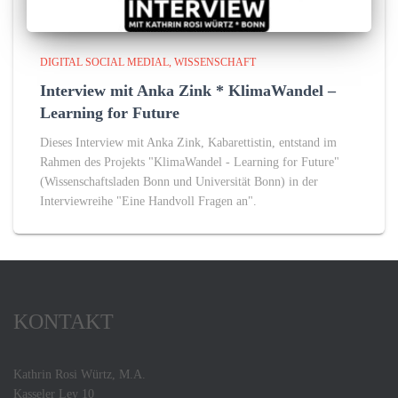
DIGITAL SOCIAL MEDIAL
WISSENSCHAFT
Interview mit Anka Zink * KlimaWandel –
Learning for Future
Dieses Interview mit Anka Zink, Kabarettistin, entstand im
Rahmen des Projekts "KlimaWandel - Learning for Future"
(Wissenschaftsladen Bonn und Universität Bonn) in der
Interviewreihe "Eine Handvoll Fragen an".
KONTAKT
Kathrin Rosi Würtz, M.A.
Kasseler Ley 10