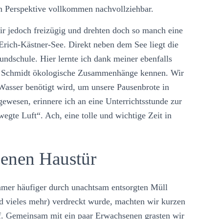
n Perspektive vollkommen nachvollziehbar.
ir jedoch freizügig und drehten doch so manch eine
rich-Kästner-See. Direkt neben dem See liegt die
ndschule. Hier lernte ich dank meiner ebenfalls
ne Schmidt ökologische Zusammenhänge kennen. Wir
Wasser benötigt wird, um unsere Pausenbrote in
gewesen, erinnere ich an eine Unterrichtsstunde zur
gte Luft“. Ach, eine tolle und wichtige Zeit in
genen Haustür
mmer häufiger durch unachtsam entsorgten Müll
und vieles mehr) verdreckt wurde, machten wir kurzen
f. Gemeinsam mit ein paar Erwachsenen grasten wir