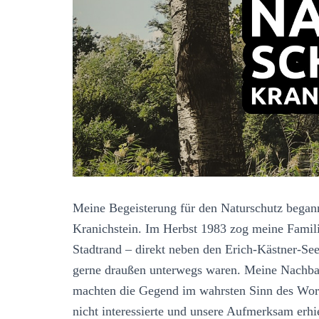
t
u
m
d
Meine Begeisterung für den Naturschutz began
Kranichstein. Im Herbst 1983 zog meine Fami
Stadtrand – direkt neben den Erich-Kästner-See
gerne draußen unterwegs waren. Meine Nachbar
machten die Gegend im wahrsten Sinn des Wortes
nicht interessierte und unsere Aufmerksam erhi